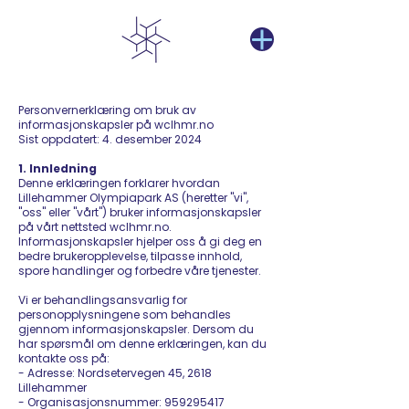
Personvernerklæring om bruk av
informasjonskapsler på wclhmr.no
Sist oppdatert: 4. desember 2024
1. Innledning
Denne erklæringen forklarer hvordan
Lillehammer Olympiapark AS (heretter "vi",
"oss" eller "vårt") bruker informasjonskapsler
på vårt nettsted wclhmr.no.
Informasjonskapsler hjelper oss å gi deg en
bedre brukeropplevelse, tilpasse innhold,
spore handlinger og forbedre våre tjenester.
Vi er behandlingsansvarlig for
personopplysningene som behandles
gjennom informasjonskapsler. Dersom du
har spørsmål om denne erklæringen, kan du
kontakte oss på:
- Adresse: Nordsetervegen 45, 2618
Lillehammer
- Organisasjonsnummer: 959295417