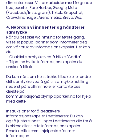
dine interesser. Vi samarbeider med følgende
tredjeparter: Fare Harbor, Google, Meta
(Facebook/Instagram), Tiktok, Snapchat,
Crowdmanager, Arenametrix, Brevo, Wix.
4. Hvordan vi innhenter og håndterer
samtykke
Når du besøker wclhmr.no for første gang,
vises et popup-banner som informerer deg
om vår bruk av informasjonskapsler. Her kan
du:
- Gi aktivt samtykke ved å klikke "Godta".
- Tilpasse hvilke informasjonskapsler du
ønsker å tillate.
Du kan når som helst trekke tilbake eller endre
ditt samtykke ved å gå til samtykkeinstilling
nederst på wclhmr.no eller kontakte oss
direkte på
kommunikasjon@olympiaparken.no for hjelp
med dette.
Instruksjoner for å deaktivere
informasjonskapsler i nettleseren: Du kan
også justere innstillinger i nettleseren din for å
blokkere eller slette informasjonskapsler.
Besøk nettleserens hjelpeside for mer
informasjon.