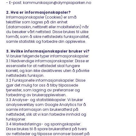
- E-post: kommunikasjon@olympiaparken.no
2. Hva er informasjonskapsler?
Informasjonskapsler (cookies) er små
tekstfiler som lagres på din enhet
(datamaskin, nettbrett eller mobiltelefon) når
du besøker vårt nettsted. Disse brukes til ulike
formål, som å sikre nettstedets funksjonalitet,
samle statistikk og forbedre din opplevelse.
3. Hvilke informasjonskapsler bruker vi?
Vi bruker følgende typer informasjonskapsler:
3.1 Nødvendige informasjonskapsler: Disse er
essensielle for at nettstedet skal fungere
korrekt, og kan ikke deaktiveres uten å påvirke
nettstedets funksjon.
3.2 Funksjonelle informasjonskapsler: Disse
gjør det mulig for oss å tilby tilpassede
tjenester, som lagring av preferanser og
forbedring av brukeropplevelsen.
3.3 Analyse- og statistikkkapsler: Vi bruker
analyseverktøy som Google Analytics for å
samle informasjon om brukeratferd på
nettstedet, slik at vi kan forbedre innhold og
funksjoner.
3.4 Markedsførings- og sporingskapsler:
Disse brukes til å spore brukeratferd på tvers
av nettsteder og tilpasse annonser basert på