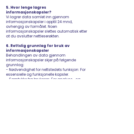
5. Hvor lenge lagres
informasjonskapsler?
Vi lagrer data samlet inn gjennom
informasjonskapsler i opptil 24 mnd,
avhengig av formålet. Noen
informasjonskapsler slettes automatisk etter
at du avslutter nettleserøkten.
6. Rettslig grunnlag for bruk av
informasjonskapsler
Behandlingen av data gjennom
informasjonskapsler skjer på følgende
grunnlag:
- Nødvendighet for nettstedets funksjon: For
essensielle og funksjonelle kapsler.
- Samtykke fra brukeren: For analyse- og
markedsføringskapsler.
7. Dine rettigheter
Som bruker har du følgende rettigheter i
henhold til personvernregelverket:
- Innsyn: Du kan be om informasjon om hvilke
personopplysninger som behandles.
- Trekke tilbake samtykke: Du kan når som
helst trekke tilbake ditt samtykke til ikke-
essensielle informasjonskapsler.
- Klage til tilsynsmyndighet: Hvis du mener vi